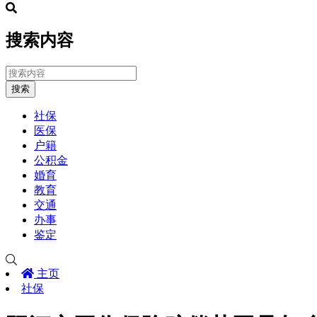
搜索内容
搜索
社保
医保
户籍
公积金
婚育
教育
交通
办事
鉴定
主页
社保