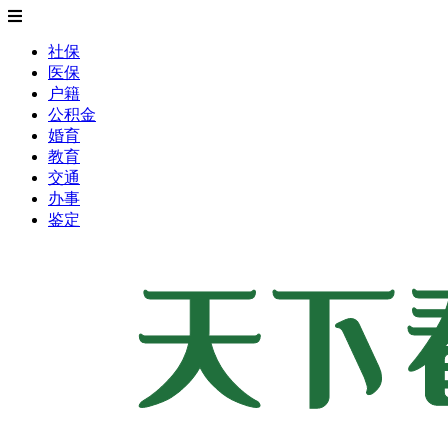
社保
医保
户籍
公积金
婚育
教育
交通
办事
鉴定