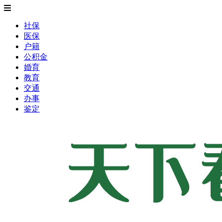
社保
医保
户籍
公积金
婚育
教育
交通
办事
鉴定