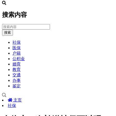
搜索内容
搜索
社保
医保
户籍
公积金
婚育
教育
交通
办事
鉴定
主页
社保