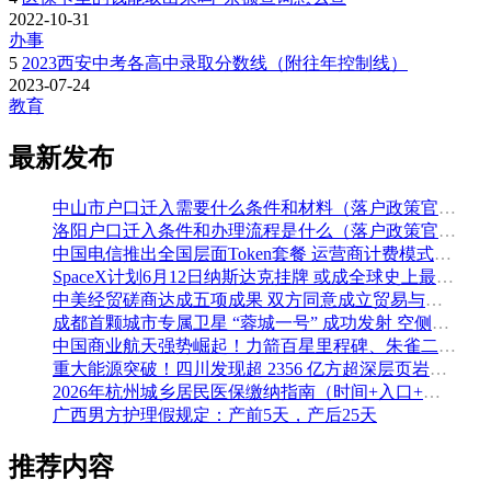
2022-10-31
办事
5
2023西安中考各高中录取分数线（附往年控制线）
2023-07-24
教育
最新发布
中山市户口迁入需要什么条件和材料（落户政策官方解读）
洛阳户口迁入条件和办理流程是什么（落户政策官方问答汇总）
中国电信推出全国层面Token套餐 运营商计费模式从”流量”迈向”算力”
SpaceX计划6月12日纳斯达克挂牌 或成全球史上最大规模IPO
中美经贸磋商达成五项成果 双方同意成立贸易与投资双理事会
成都首颗城市专属卫星 “蓉城一号” 成功发射 空侧直转模式同步落地 双重大突破助力国际门户枢纽建设
中国商业航天强势崛起！力箭百星里程碑、朱雀二号改进型发射成功
重大能源突破！四川发现超 2356 亿方超深层页岩气田，保障国家能源安全
2026年杭州城乡居民医保缴纳指南（时间+入口+金额）
广西男方护理假规定：产前5天，产后25天
推荐内容