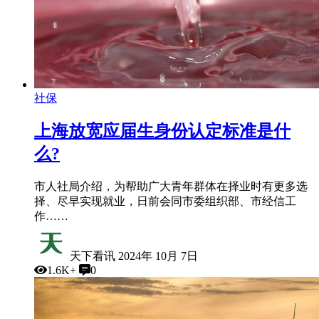
社保
上海放宽应届生身份认定标准是什
么?
市人社局介绍，为帮助广大青年群体在择业时有更多选
择、尽早实现就业，日前会同市委组织部、市经信工
作……
天下看讯
2024年 10月 7日
1.6K+
0