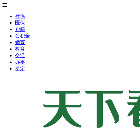
社保
医保
户籍
公积金
婚育
教育
交通
办事
鉴定