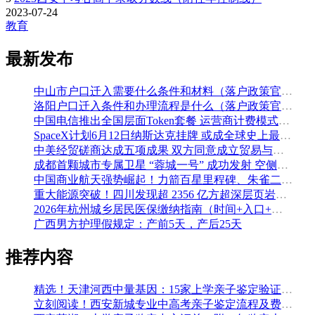
2023-07-24
教育
最新发布
中山市户口迁入需要什么条件和材料（落户政策官方解读）
洛阳户口迁入条件和办理流程是什么（落户政策官方问答汇总）
中国电信推出全国层面Token套餐 运营商计费模式从”流量”迈向”算力”
SpaceX计划6月12日纳斯达克挂牌 或成全球史上最大规模IPO
中美经贸磋商达成五项成果 双方同意成立贸易与投资双理事会
成都首颗城市专属卫星 “蓉城一号” 成功发射 空侧直转模式同步落地 双重大突破助力国际门户枢纽建设
中国商业航天强势崛起！力箭百星里程碑、朱雀二号改进型发射成功
重大能源突破！四川发现超 2356 亿方超深层页岩气田，保障国家能源安全
2026年杭州城乡居民医保缴纳指南（时间+入口+金额）
广西男方护理假规定：产前5天，产后25天
推荐内容
精选！天津河西中量基因：15家上学亲子鉴定验证组织收集（附2026年鉴定办理攻略）
立刻阅读！西安新城专业中高考亲子鉴定流程及费用(附鉴定机构查询一览)