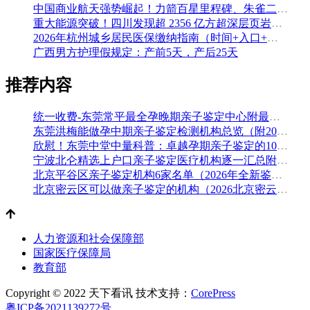
中国商业航天强势崛起！力箭百星里程碑、朱雀二号改进型发射成功
重大能源突破！四川发现超 2356 亿方超深层页岩气田，保障国家能源安全
2026年杭州城乡居民医保缴纳指南（时间+入口+金额）
广西男方护理假规定：产前5天，产后25天
推荐内容
统一收费-东莞常平最全孕晚期亲子鉴定中心附最全机构地址一览（附2026年汇总鉴定）
东莞洪梅能做孕中期亲子鉴定检测机构总览（附2026年月汇总-鉴定）
欣慰！东莞中堂中量科普：卓越孕期亲子鉴定的10个地方（附2026年鉴定手续）
宁波北仑精选上户口亲子鉴定医疗机构逐一汇总附2026年鉴定指南
北京平谷区亲子鉴定机构6家名单（2026年全新鉴定地址）
北京密云区可以做亲子鉴定的机构（2026北京密云区亲子鉴定名单）
人力资源和社会保障部
国家医疗保障局
教育部
Copyright © 2022 天下看讯
技术支持：
CorePress
粤ICP备2021139272号