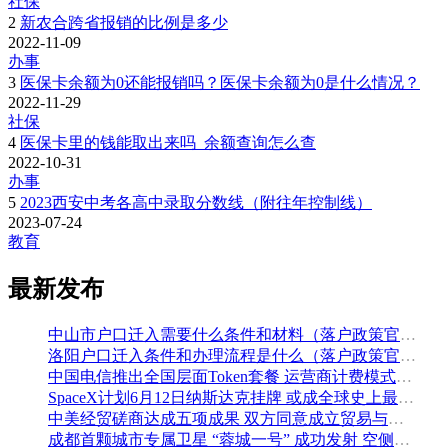
社保
2
新农合跨省报销的比例是多少
2022-11-09
办事
3
医保卡余额为0还能报销吗？医保卡余额为0是什么情况？
2022-11-29
社保
4
医保卡里的钱能取出来吗_余额查询怎么查
2022-10-31
办事
5
2023西安中考各高中录取分数线（附往年控制线）
2023-07-24
教育
最新发布
中山市户口迁入需要什么条件和材料（落户政策官方解读）
洛阳户口迁入条件和办理流程是什么（落户政策官方问答汇总）
中国电信推出全国层面Token套餐 运营商计费模式从”流量”迈向”算力”
SpaceX计划6月12日纳斯达克挂牌 或成全球史上最大规模IPO
中美经贸磋商达成五项成果 双方同意成立贸易与投资双理事会
成都首颗城市专属卫星 “蓉城一号” 成功发射 空侧直转模式同步落地 双重大突破助力国际门户枢纽建设