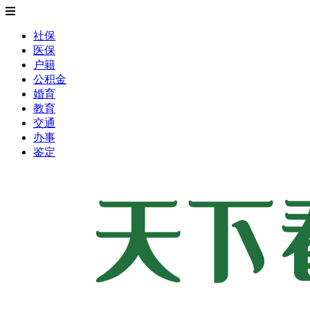
社保
医保
户籍
公积金
婚育
教育
交通
办事
鉴定