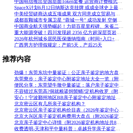
中国电信推出全国层面Token套餐 运营商计费模式从”流量”迈向”算力”
SpaceX计划6月12日纳斯达克挂牌 或成全球史上最大规模IPO
中美经贸磋商达成五项成果 双方同意成立贸易与投资双理事会
成都首颗城市专属卫星 “蓉城一号” 成功发射 空侧直转模式同步落地 双重大突破助力国际门户枢纽建设
中国商业航天强势崛起！力箭百星里程碑、朱雀二号改进型发射成功
重大能源突破！四川发现超 2356 亿方超深层页岩气田，保障国家能源安全
2026年杭州城乡居民医保缴纳指南（时间+入口+金额）
广西男方护理假规定：产前5天，产后25天
推荐内容
劲爆！东莞东坑中量鉴证：公正亲子鉴定的地方盘整（附2026年5月鉴定汇总）
东莞寮步：亲子鉴定中心附鉴定地址大全一览（附2026年鉴定机构推荐）
便民分享：东莞望牛墩中量鉴证：落户亲子鉴定中心地址排名（附鉴定办理流程费用）
不容错过东莞高?侗就粮鋈饲鬃蛹?定机构收罗（附2026年5月鉴定手续）
安心！宁波鄞州地区BB亲子鉴定中心附鉴定地址大全一览（附2026年最全鉴定手续）
北京密云区有几所亲子鉴定机构？
北京密云区亲子鉴定机构价目表（2026年鉴定中心地址盘点）
北京大兴区亲子鉴定机构费用大盘点（附2026鉴定地址大全）
北京亲子鉴定中心详情（附2026鉴定机构地址共8家）
收费透明-天津和平中量科普：卓越升学亲子鉴定细目大全（附2026年全新鉴定）