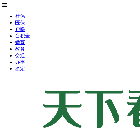
社保
医保
户籍
公积金
婚育
教育
交通
办事
鉴定