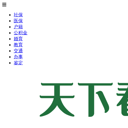
社保
医保
户籍
公积金
婚育
教育
交通
办事
鉴定