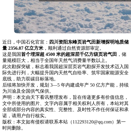
近日，中国石化官宣：
四川资阳东峰页岩气田新增探明地质储
量 2356.87 亿立方米
，顺利通过自然资源部审定。
这是我国
首个埋深超 4500 米的超深层千亿方级页岩气田
，储
量规模巨大，相当于全国年天然气消费量半数以上。
此次勘探突破，标志着我国超深层页岩气勘探开发技术迈入国
际先进行列，大幅提升国内天然气自给率、筑牢国家能源安全
底线，助力双碳目标落地。
后续将加快开发，规划 3—5 年内建成年产 50 亿方产能，持续
为川渝及全国供气保供。
声明：本文由天下看讯整理发布，旨在传递更多有价值信息，
文中所使用的图片、文字内容属于相关权利人所有，本站对其
全部或部分内容的真实性、完整性、及时性不作任何保证和承
诺，请用户自行核实。
版权：本文如有侵权请联系本站（112293120@qq.com）第一
时间删除。