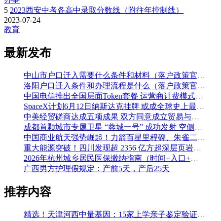
5
2023西安中考各高中录取分数线（附往年控制线）
2023-07-24
教育
最新发布
中山市户口迁入需要什么条件和材料（落户政策官方解读）
洛阳户口迁入条件和办理流程是什么（落户政策官方问答汇总）
中国电信推出全国层面Token套餐 运营商计费模式从”流量”迈向”算力”
SpaceX计划6月12日纳斯达克挂牌 或成全球史上最大规模IPO
中美经贸磋商达成五项成果 双方同意成立贸易与投资双理事会
成都首颗城市专属卫星 “蓉城一号” 成功发射 空侧直转模式同步落地 双重大突破助力国际门户枢纽建设
中国商业航天强势崛起！力箭百星里程碑、朱雀二号改进型发射成功
重大能源突破！四川发现超 2356 亿方超深层页岩气田，保障国家能源安全
2026年杭州城乡居民医保缴纳指南（时间+入口+金额）
广西男方护理假规定：产前5天，产后25天
推荐内容
精选！天津河西中量基因：15家上学亲子鉴定验证组织收集（附2026年鉴定办理攻略）