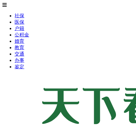
社保
医保
户籍
公积金
婚育
教育
交通
办事
鉴定