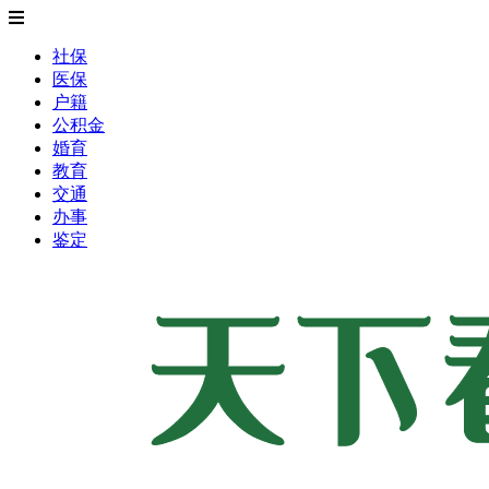
社保
医保
户籍
公积金
婚育
教育
交通
办事
鉴定