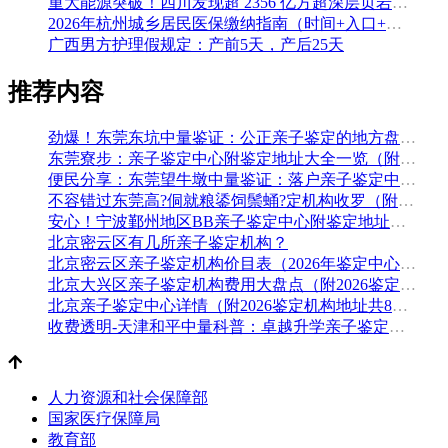
重大能源突破！四川发现超 2356 亿方超深层页岩气田，保障国家能源安全
2026年杭州城乡居民医保缴纳指南（时间+入口+金额）
广西男方护理假规定：产前5天，产后25天
推荐内容
劲爆！东莞东坑中量鉴证：公正亲子鉴定的地方盘整（附2026年5月鉴定汇总）
东莞寮步：亲子鉴定中心附鉴定地址大全一览（附2026年鉴定机构推荐）
便民分享：东莞望牛墩中量鉴证：落户亲子鉴定中心地址排名（附鉴定办理流程费用）
不容错过东莞高?侗就粮鋈饲鬃蛹?定机构收罗（附2026年5月鉴定手续）
安心！宁波鄞州地区BB亲子鉴定中心附鉴定地址大全一览（附2026年最全鉴定手续）
北京密云区有几所亲子鉴定机构？
北京密云区亲子鉴定机构价目表（2026年鉴定中心地址盘点）
北京大兴区亲子鉴定机构费用大盘点（附2026鉴定地址大全）
北京亲子鉴定中心详情（附2026鉴定机构地址共8家）
收费透明-天津和平中量科普：卓越升学亲子鉴定细目大全（附2026年全新鉴定）
人力资源和社会保障部
国家医疗保障局
教育部