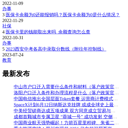
2022-11-09
办事
3
医保卡余额为0还能报销吗？医保卡余额为0是什么情况？
2022-11-29
社保
4
医保卡里的钱能取出来吗_余额查询怎么查
2022-10-31
办事
5
2023西安中考各高中录取分数线（附往年控制线）
2023-07-24
教育
最新发布
中山市户口迁入需要什么条件和材料（落户政策官方解读）
洛阳户口迁入条件和办理流程是什么（落户政策官方问答汇总）
中国电信推出全国层面Token套餐 运营商计费模式从”流量”迈向”算力”
SpaceX计划6月12日纳斯达克挂牌 或成全球史上最大规模IPO
中美经贸磋商达成五项成果 双方同意成立贸易与投资双理事会
成都首颗城市专属卫星 “蓉城一号” 成功发射 空侧直转模式同步落地 双重大突破助力国际门户枢纽建设
中国商业航天强势崛起！力箭百星里程碑、朱雀二号改进型发射成功