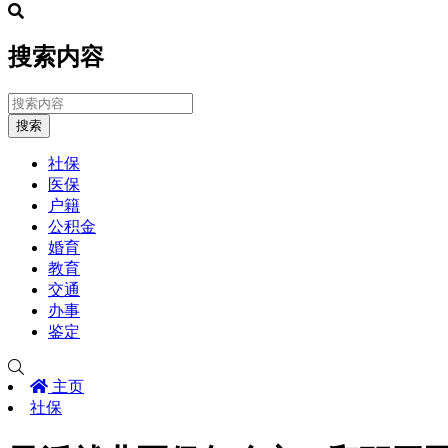
搜索内容
搜索
社保
医保
户籍
公积金
婚育
教育
交通
办事
鉴定
主页
社保