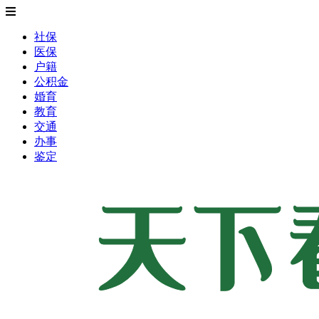
社保
医保
户籍
公积金
婚育
教育
交通
办事
鉴定