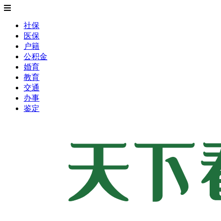
社保
医保
户籍
公积金
婚育
教育
交通
办事
鉴定