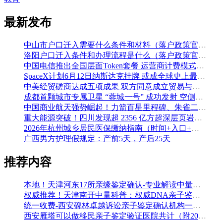
最新发布
中山市户口迁入需要什么条件和材料（落户政策官方解读）
洛阳户口迁入条件和办理流程是什么（落户政策官方问答汇总）
中国电信推出全国层面Token套餐 运营商计费模式从”流量”迈向”算力”
SpaceX计划6月12日纳斯达克挂牌 或成全球史上最大规模IPO
中美经贸磋商达成五项成果 双方同意成立贸易与投资双理事会
成都首颗城市专属卫星 “蓉城一号” 成功发射 空侧直转模式同步落地 双重大突破助力国际门户枢纽建设
中国商业航天强势崛起！力箭百星里程碑、朱雀二号改进型发射成功
重大能源突破！四川发现超 2356 亿方超深层页岩气田，保障国家能源安全
2026年杭州城乡居民医保缴纳指南（时间+入口+金额）
广西男方护理假规定：产前5天，产后25天
推荐内容
本地！天津河东17所亲缘鉴定确认-专业解读中量基因
权威推荐！天津南开中量科普：权威DNA亲子鉴定机构名单公布(2026年新版)
统一收费-西安碑林卓越诉讼亲子鉴定确认机构一览（7家2026年5月汇总鉴定）
西安雁塔可以做移民亲子鉴定验证医院共计（附2026年地址名单更正）