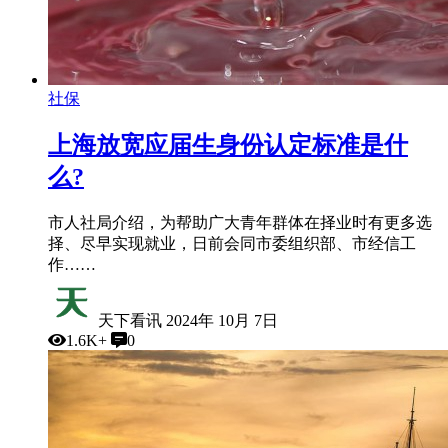
社保
上海放宽应届生身份认定标准是什
么?
市人社局介绍，为帮助广大青年群体在择业时有更多选
择、尽早实现就业，日前会同市委组织部、市经信工
作……
天下看讯
2024年 10月 7日
1.6K+
0