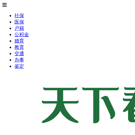
社保
医保
户籍
公积金
婚育
教育
交通
办事
鉴定