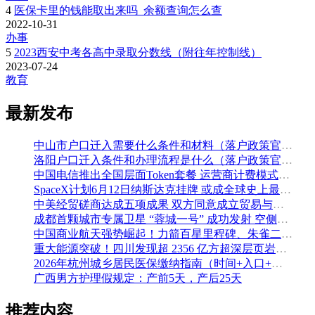
4
医保卡里的钱能取出来吗_余额查询怎么查
2022-10-31
办事
5
2023西安中考各高中录取分数线（附往年控制线）
2023-07-24
教育
最新发布
中山市户口迁入需要什么条件和材料（落户政策官方解读）
洛阳户口迁入条件和办理流程是什么（落户政策官方问答汇总）
中国电信推出全国层面Token套餐 运营商计费模式从”流量”迈向”算力”
SpaceX计划6月12日纳斯达克挂牌 或成全球史上最大规模IPO
中美经贸磋商达成五项成果 双方同意成立贸易与投资双理事会
成都首颗城市专属卫星 “蓉城一号” 成功发射 空侧直转模式同步落地 双重大突破助力国际门户枢纽建设
中国商业航天强势崛起！力箭百星里程碑、朱雀二号改进型发射成功
重大能源突破！四川发现超 2356 亿方超深层页岩气田，保障国家能源安全
2026年杭州城乡居民医保缴纳指南（时间+入口+金额）
广西男方护理假规定：产前5天，产后25天
推荐内容