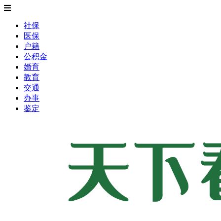
社保
医保
户籍
公积金
婚育
教育
交通
办事
鉴定