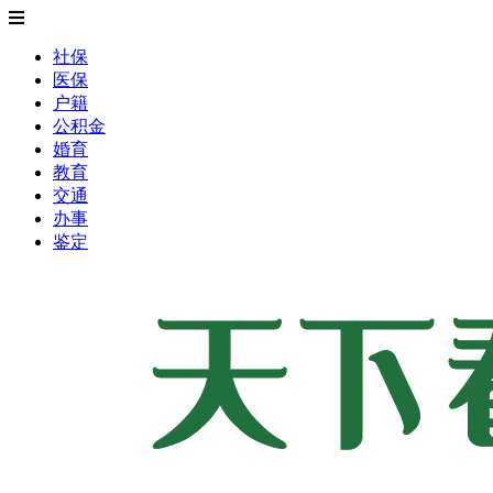
社保
医保
户籍
公积金
婚育
教育
交通
办事
鉴定