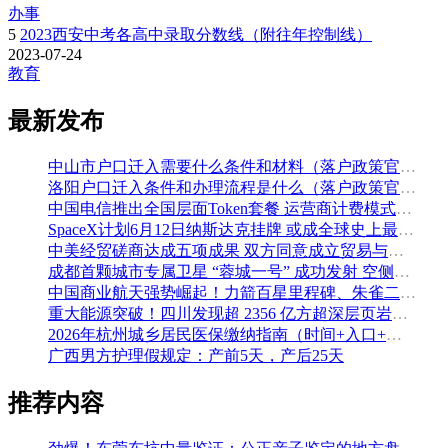
办事
5
2023西安中考各高中录取分数线（附往年控制线）
2023-07-24
教育
最新发布
中山市户口迁入需要什么条件和材料（落户政策官方解读）
洛阳户口迁入条件和办理流程是什么（落户政策官方问答汇总）
中国电信推出全国层面Token套餐 运营商计费模式从”流量”迈向”算力”
SpaceX计划6月12日纳斯达克挂牌 或成全球史上最大规模IPO
中美经贸磋商达成五项成果 双方同意成立贸易与投资双理事会
成都首颗城市专属卫星 “蓉城一号” 成功发射 空侧直转模式同步落地 双重大突破助力国际门户枢纽建设
中国商业航天强势崛起！力箭百星里程碑、朱雀二号改进型发射成功
重大能源突破！四川发现超 2356 亿方超深层页岩气田，保障国家能源安全
2026年杭州城乡居民医保缴纳指南（时间+入口+金额）
广西男方护理假规定：产前5天，产后25天
推荐内容