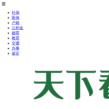
社保
医保
户籍
公积金
婚育
教育
交通
办事
鉴定