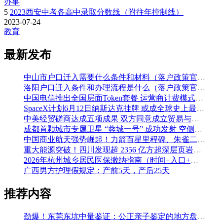
办事
5
2023西安中考各高中录取分数线（附往年控制线）
2023-07-24
教育
最新发布
中山市户口迁入需要什么条件和材料（落户政策官方解读）
洛阳户口迁入条件和办理流程是什么（落户政策官方问答汇总）
中国电信推出全国层面Token套餐 运营商计费模式从”流量”迈向”算力”
SpaceX计划6月12日纳斯达克挂牌 或成全球史上最大规模IPO
中美经贸磋商达成五项成果 双方同意成立贸易与投资双理事会
成都首颗城市专属卫星 “蓉城一号” 成功发射 空侧直转模式同步落地 双重大突破助力国际门户枢纽建设
中国商业航天强势崛起！力箭百星里程碑、朱雀二号改进型发射成功
重大能源突破！四川发现超 2356 亿方超深层页岩气田，保障国家能源安全
2026年杭州城乡居民医保缴纳指南（时间+入口+金额）
广西男方护理假规定：产前5天，产后25天
推荐内容
劲爆！东莞东坑中量鉴证：公正亲子鉴定的地方盘整（附2026年5月鉴定汇总）