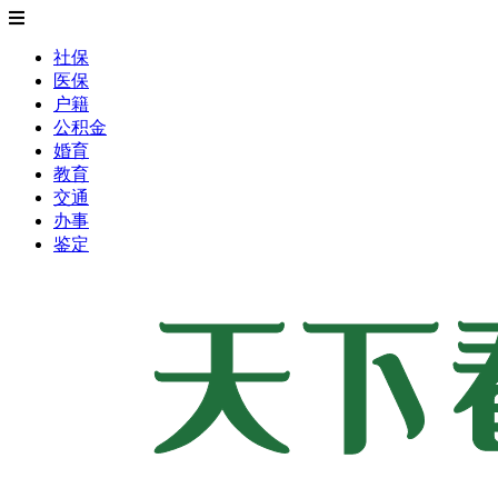
社保
医保
户籍
公积金
婚育
教育
交通
办事
鉴定