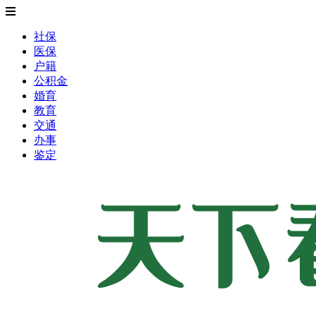
社保
医保
户籍
公积金
婚育
教育
交通
办事
鉴定