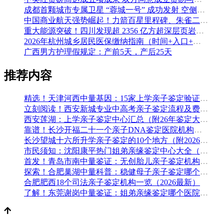
成都首颗城市专属卫星 “蓉城一号” 成功发射 空侧直转模式同步落地 双重大突破助力国际门户枢纽建设
中国商业航天强势崛起！力箭百星里程碑、朱雀二号改进型发射成功
重大能源突破！四川发现超 2356 亿方超深层页岩气田，保障国家能源安全
2026年杭州城乡居民医保缴纳指南（时间+入口+金额）
广西男方护理假规定：产前5天，产后25天
推荐内容
精选！天津河西中量基因：15家上学亲子鉴定验证组织收集（附2026年鉴定办理攻略）
立刻阅读！西安新城专业中高考亲子鉴定流程及费用(附鉴定机构查询一览)
西安莲湖：上学亲子鉴定中心汇总（附26年鉴定大全）
靠谱！长沙开福二十一个亲子DNA鉴定医院机构名单一览（附2026年办理攻略）
长沙望城十六所升学亲子鉴定的10个地方（附2026年鉴定手续）
市民须知：沈阳康平热门姐弟亲缘鉴定中心大全（附做亲子鉴定的材料）
首发！青岛市南中量鉴证：无创胎儿亲子鉴定机构大全（附最新亲子鉴定机构名录）
探索！合肥巢湖中量科普：稳健母子亲子鉴定哪个医院可以做（附2026年汇总鉴定）
合肥肥西18个司法亲子鉴定机构一览（2026最新）
了解！东莞谢岗中量鉴证：姐弟亲缘鉴定哪个医院可以做（附2026年汇总鉴定）