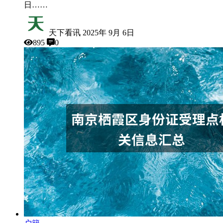
日……
天下看讯
2025年 9月 6日
895
0