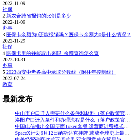
2022-11-09
社保
2
新农合跨省报销的比例是多少
2022-11-09
办事
3
医保卡余额为0还能报销吗？医保卡余额为0是什么情况？
2022-11-29
社保
4
医保卡里的钱能取出来吗_余额查询怎么查
2022-10-31
办事
5
2023西安中考各高中录取分数线（附往年控制线）
2023-07-24
教育
最新发布
中山市户口迁入需要什么条件和材料（落户政策官方解读）
洛阳户口迁入条件和办理流程是什么（落户政策官方问答汇总）
中国电信推出全国层面Token套餐 运营商计费模式从”流量”迈向”算力”
SpaceX计划6月12日纳斯达克挂牌 或成全球史上最大规模IPO
中美经贸磋商达成五项成果 双方同意成立贸易与投资双理事会