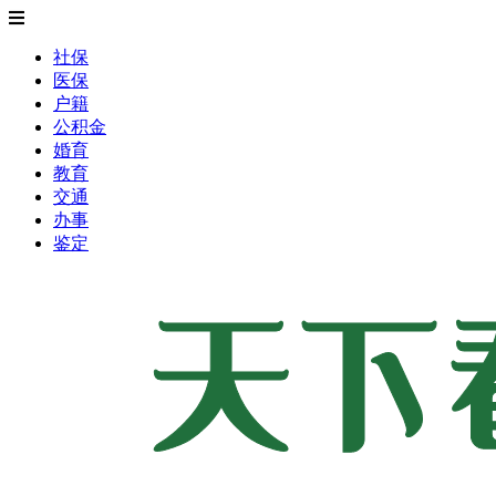
社保
医保
户籍
公积金
婚育
教育
交通
办事
鉴定