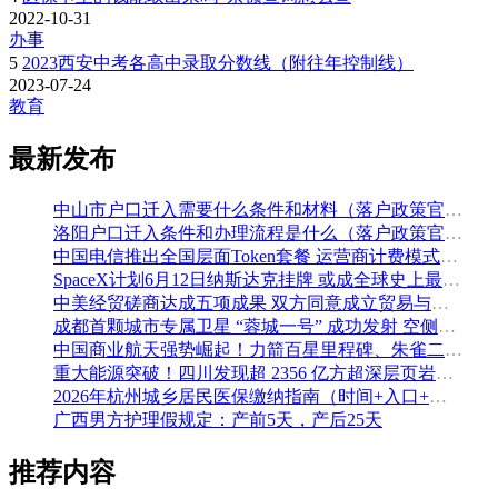
2022-10-31
办事
5
2023西安中考各高中录取分数线（附往年控制线）
2023-07-24
教育
最新发布
中山市户口迁入需要什么条件和材料（落户政策官方解读）
洛阳户口迁入条件和办理流程是什么（落户政策官方问答汇总）
中国电信推出全国层面Token套餐 运营商计费模式从”流量”迈向”算力”
SpaceX计划6月12日纳斯达克挂牌 或成全球史上最大规模IPO
中美经贸磋商达成五项成果 双方同意成立贸易与投资双理事会
成都首颗城市专属卫星 “蓉城一号” 成功发射 空侧直转模式同步落地 双重大突破助力国际门户枢纽建设
中国商业航天强势崛起！力箭百星里程碑、朱雀二号改进型发射成功
重大能源突破！四川发现超 2356 亿方超深层页岩气田，保障国家能源安全
2026年杭州城乡居民医保缴纳指南（时间+入口+金额）
广西男方护理假规定：产前5天，产后25天
推荐内容