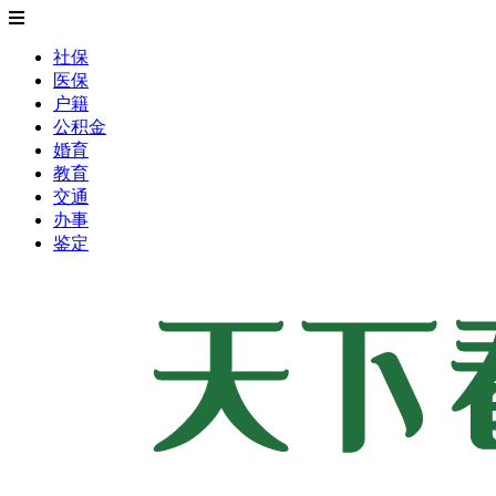
社保
医保
户籍
公积金
婚育
教育
交通
办事
鉴定