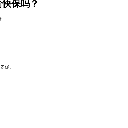
渝快保吗？
读
可参保。