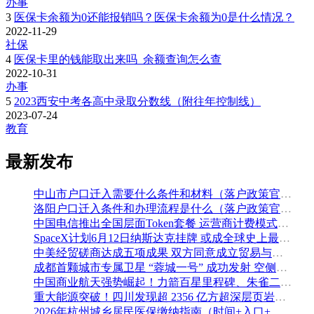
办事
3
医保卡余额为0还能报销吗？医保卡余额为0是什么情况？
2022-11-29
社保
4
医保卡里的钱能取出来吗_余额查询怎么查
2022-10-31
办事
5
2023西安中考各高中录取分数线（附往年控制线）
2023-07-24
教育
最新发布
中山市户口迁入需要什么条件和材料（落户政策官方解读）
洛阳户口迁入条件和办理流程是什么（落户政策官方问答汇总）
中国电信推出全国层面Token套餐 运营商计费模式从”流量”迈向”算力”
SpaceX计划6月12日纳斯达克挂牌 或成全球史上最大规模IPO
中美经贸磋商达成五项成果 双方同意成立贸易与投资双理事会
成都首颗城市专属卫星 “蓉城一号” 成功发射 空侧直转模式同步落地 双重大突破助力国际门户枢纽建设
中国商业航天强势崛起！力箭百星里程碑、朱雀二号改进型发射成功
重大能源突破！四川发现超 2356 亿方超深层页岩气田，保障国家能源安全
2026年杭州城乡居民医保缴纳指南（时间+入口+金额）