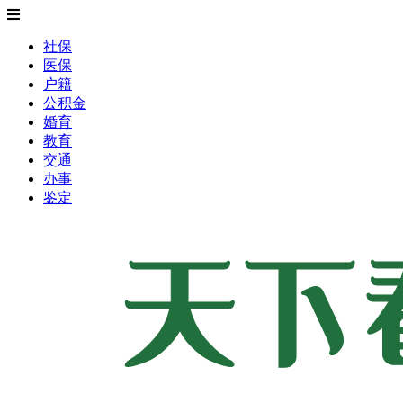
社保
医保
户籍
公积金
婚育
教育
交通
办事
鉴定