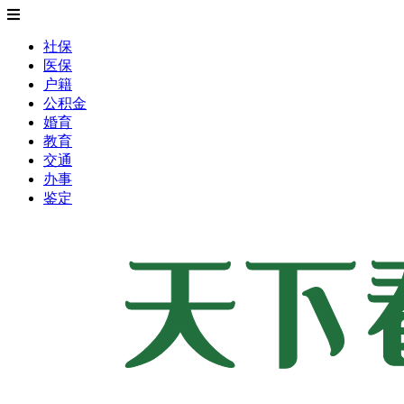
社保
医保
户籍
公积金
婚育
教育
交通
办事
鉴定