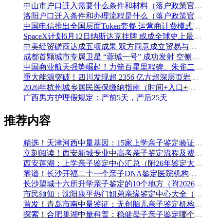
中山市户口迁入需要什么条件和材料（落户政策官方解读）
洛阳户口迁入条件和办理流程是什么（落户政策官方问答汇总）
中国电信推出全国层面Token套餐 运营商计费模式从”流量”迈向”算力”
SpaceX计划6月12日纳斯达克挂牌 或成全球史上最大规模IPO
中美经贸磋商达成五项成果 双方同意成立贸易与投资双理事会
成都首颗城市专属卫星 “蓉城一号” 成功发射 空侧直转模式同步落地 双重大突破助力国际门户枢纽建设
中国商业航天强势崛起！力箭百星里程碑、朱雀二号改进型发射成功
重大能源突破！四川发现超 2356 亿方超深层页岩气田，保障国家能源安全
2026年杭州城乡居民医保缴纳指南（时间+入口+金额）
广西男方护理假规定：产前5天，产后25天
推荐内容
精选！天津河西中量基因：15家上学亲子鉴定验证组织收集（附2026年鉴定办理攻略）
立刻阅读！西安新城专业中高考亲子鉴定流程及费用(附鉴定机构查询一览)
西安莲湖：上学亲子鉴定中心汇总（附26年鉴定大全）
靠谱！长沙开福二十一个亲子DNA鉴定医院机构名单一览（附2026年办理攻略）
长沙望城十六所升学亲子鉴定的10个地方（附2026年鉴定手续）
市民须知：沈阳康平热门姐弟亲缘鉴定中心大全（附做亲子鉴定的材料）
首发！青岛市南中量鉴证：无创胎儿亲子鉴定机构大全（附最新亲子鉴定机构名录）
探索！合肥巢湖中量科普：稳健母子亲子鉴定哪个医院可以做（附2026年汇总鉴定）