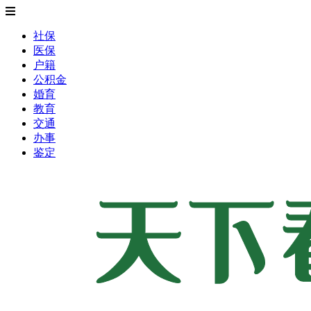
社保
医保
户籍
公积金
婚育
教育
交通
办事
鉴定