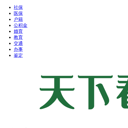
社保
医保
户籍
公积金
婚育
教育
交通
办事
鉴定