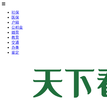
社保
医保
户籍
公积金
婚育
教育
交通
办事
鉴定