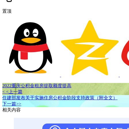
置顶
2022重庆公积金租房提取额度提高
< <上一篇
住建部发布关于实施住房公积金阶段支持政策（附全文）
下一篇>>
相关内容