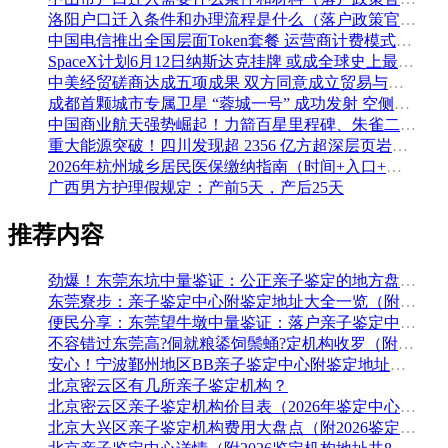
洛阳户口迁入条件和办理流程是什么（落户政策官方问答汇总）
中国电信推出全国层面Token套餐 运营商计费模式从”流量”迈向”算力”
SpaceX计划6月12日纳斯达克挂牌 或成全球史上最大规模IPO
中美经贸磋商达成五项成果 双方同意成立贸易与投资双理事会
成都首颗城市专属卫星 “蓉城一号” 成功发射 空侧直转模式同步落地 双重大突破助力国际门户枢纽建设
中国商业航天强势崛起！力箭百星里程碑、朱雀二号改进型发射成功
重大能源突破！四川发现超 2356 亿方超深层页岩气田，保障国家能源安全
2026年杭州城乡居民医保缴纳指南（时间+入口+金额）
广西男方护理假规定：产前5天，产后25天
推荐内容
劲爆！东莞东坑中量鉴证：公正亲子鉴定的地方盘整（附2026年5月鉴定汇总）
东莞寮步：亲子鉴定中心附鉴定地址大全一览（附2026年鉴定机构推荐）
便民分享：东莞望牛墩中量鉴证：落户亲子鉴定中心地址排名（附鉴定办理流程费用）
不容错过东莞高?侗就粮鋈饲鬃蛹?定机构收罗（附2026年5月鉴定手续）
安心！宁波鄞州地区BB亲子鉴定中心附鉴定地址大全一览（附2026年最全鉴定手续）
北京密云区有几所亲子鉴定机构？
北京密云区亲子鉴定机构价目表（2026年鉴定中心地址盘点）
北京大兴区亲子鉴定机构费用大盘点（附2026鉴定地址大全）