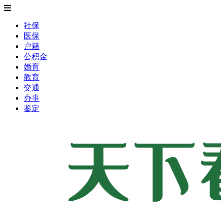
社保
医保
户籍
公积金
婚育
教育
交通
办事
鉴定