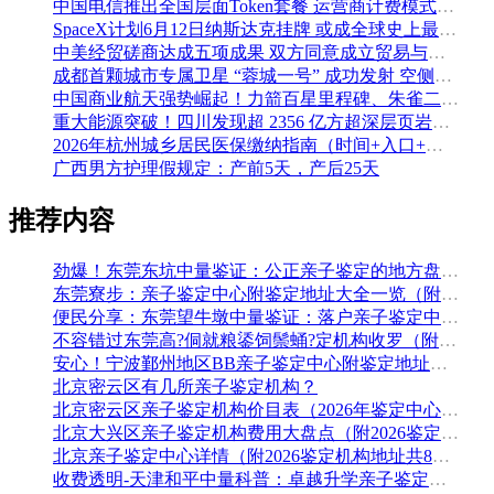
中国电信推出全国层面Token套餐 运营商计费模式从”流量”迈向”算力”
SpaceX计划6月12日纳斯达克挂牌 或成全球史上最大规模IPO
中美经贸磋商达成五项成果 双方同意成立贸易与投资双理事会
成都首颗城市专属卫星 “蓉城一号” 成功发射 空侧直转模式同步落地 双重大突破助力国际门户枢纽建设
中国商业航天强势崛起！力箭百星里程碑、朱雀二号改进型发射成功
重大能源突破！四川发现超 2356 亿方超深层页岩气田，保障国家能源安全
2026年杭州城乡居民医保缴纳指南（时间+入口+金额）
广西男方护理假规定：产前5天，产后25天
推荐内容
劲爆！东莞东坑中量鉴证：公正亲子鉴定的地方盘整（附2026年5月鉴定汇总）
东莞寮步：亲子鉴定中心附鉴定地址大全一览（附2026年鉴定机构推荐）
便民分享：东莞望牛墩中量鉴证：落户亲子鉴定中心地址排名（附鉴定办理流程费用）
不容错过东莞高?侗就粮鋈饲鬃蛹?定机构收罗（附2026年5月鉴定手续）
安心！宁波鄞州地区BB亲子鉴定中心附鉴定地址大全一览（附2026年最全鉴定手续）
北京密云区有几所亲子鉴定机构？
北京密云区亲子鉴定机构价目表（2026年鉴定中心地址盘点）
北京大兴区亲子鉴定机构费用大盘点（附2026鉴定地址大全）
北京亲子鉴定中心详情（附2026鉴定机构地址共8家）
收费透明-天津和平中量科普：卓越升学亲子鉴定细目大全（附2026年全新鉴定）