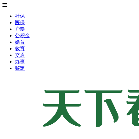
社保
医保
户籍
公积金
婚育
教育
交通
办事
鉴定