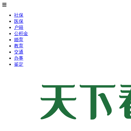
社保
医保
户籍
公积金
婚育
教育
交通
办事
鉴定