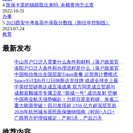
4
医保卡里的钱能取出来吗_余额查询怎么查
2022-10-31
办事
5
2023西安中考各高中录取分数线（附往年控制线）
2023-07-24
教育
最新发布
中山市户口迁入需要什么条件和材料（落户政策官方解读）
洛阳户口迁入条件和办理流程是什么（落户政策官方问答汇总）
中国电信推出全国层面Token套餐 运营商计费模式从”流量”迈向”算力”
SpaceX计划6月12日纳斯达克挂牌 或成全球史上最大规模IPO
中美经贸磋商达成五项成果 双方同意成立贸易与投资双理事会
成都首颗城市专属卫星 “蓉城一号” 成功发射 空侧直转模式同步落地 双重大突破助力国际门户枢纽建设
中国商业航天强势崛起！力箭百星里程碑、朱雀二号改进型发射成功
重大能源突破！四川发现超 2356 亿方超深层页岩气田，保障国家能源安全
2026年杭州城乡居民医保缴纳指南（时间+入口+金额）
广西男方护理假规定：产前5天，产后25天
推荐内容