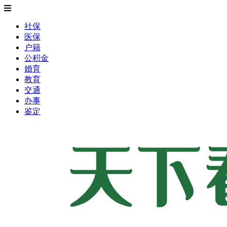
社保
医保
户籍
公积金
婚育
教育
交通
办事
鉴定