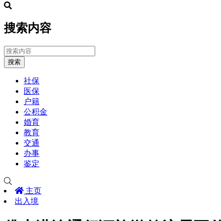
搜索内容
搜索
社保
医保
户籍
公积金
婚育
教育
交通
办事
鉴定
主页
出入境