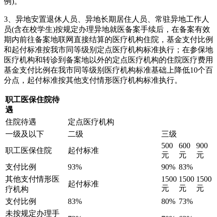
例)。
3、异地安置退休人员、异地长期居住人员、常驻异地工作人
员(含在校学生)按规定办理异地就医备案手续后，在备案有效
期内前往备案地联网直接结算的医疗机构住院，基金支付比例
和起付标准按我市同等级别定点医疗机构标准执行；在参保地
医疗机构和转诊到备案地以外的定点医疗机构的住院医疗费用
基金支付比例在我市同等级别医疗机构标准基础上降低10个百
分点，起付标准按其他支付情形医疗机构标准执行。
职工医保住院待
遇
住院待遇
定点医疗机构
一级及以下
二级
三级
500
600
900
职工医保住院
起付标准
元
元
元
支付比例
93%
90%
83%
其他支付情形医
1500
1500
1500
起付标准
元
元
元
疗机构
支付比例
83%
80%
73%
未按规定办理手