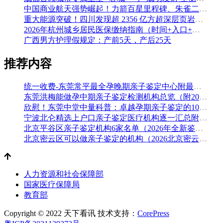
中国商业航天强势崛起！力箭百星里程碑、朱雀二号改进型发射成功
重大能源突破！四川发现超 2356 亿方超深层页岩气田，保障国家能源安全
2026年杭州城乡居民医保缴纳指南（时间+入口+金额）
广西男方护理假规定：产前5天，产后25天
推荐内容
统一收费-东莞常平最全孕晚期亲子鉴定中心附最全机构地址一览（附2026年汇总鉴定）
东莞洪梅能做孕中期亲子鉴定检测机构总览（附2026年月汇总-鉴定）
欣慰！东莞中堂中量科普：卓越孕期亲子鉴定的10个地方（附2026年鉴定手续）
宁波北仑精选上户口亲子鉴定医疗机构逐一汇总附2026年鉴定指南
北京平谷区亲子鉴定机构6家名单（2026年全新鉴定地址）
北京密云区可以做亲子鉴定的机构（2026北京密云区亲子鉴定名单）
人力资源和社会保障部
国家医疗保障局
教育部
Copyright © 2022 天下看讯
技术支持：
CorePress