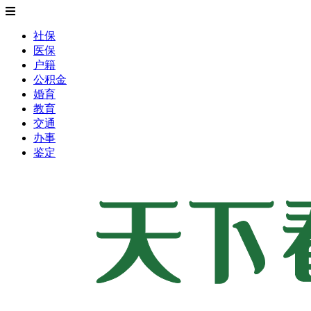
社保
医保
户籍
公积金
婚育
教育
交通
办事
鉴定