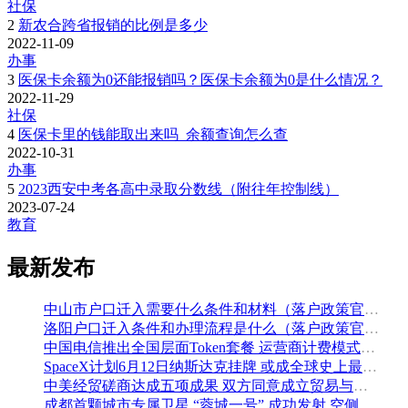
社保
2
新农合跨省报销的比例是多少
2022-11-09
办事
3
医保卡余额为0还能报销吗？医保卡余额为0是什么情况？
2022-11-29
社保
4
医保卡里的钱能取出来吗_余额查询怎么查
2022-10-31
办事
5
2023西安中考各高中录取分数线（附往年控制线）
2023-07-24
教育
最新发布
中山市户口迁入需要什么条件和材料（落户政策官方解读）
洛阳户口迁入条件和办理流程是什么（落户政策官方问答汇总）
中国电信推出全国层面Token套餐 运营商计费模式从”流量”迈向”算力”
SpaceX计划6月12日纳斯达克挂牌 或成全球史上最大规模IPO
中美经贸磋商达成五项成果 双方同意成立贸易与投资双理事会
成都首颗城市专属卫星 “蓉城一号” 成功发射 空侧直转模式同步落地 双重大突破助力国际门户枢纽建设