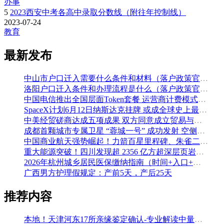
办事
5
2023西安中考各高中录取分数线（附往年控制线）
2023-07-24
教育
最新发布
中山市户口迁入需要什么条件和材料（落户政策官方解读）
洛阳户口迁入条件和办理流程是什么（落户政策官方问答汇总）
中国电信推出全国层面Token套餐 运营商计费模式从”流量”迈向”算力”
SpaceX计划6月12日纳斯达克挂牌 或成全球史上最大规模IPO
中美经贸磋商达成五项成果 双方同意成立贸易与投资双理事会
成都首颗城市专属卫星 “蓉城一号” 成功发射 空侧直转模式同步落地 双重大突破助力国际门户枢纽建设
中国商业航天强势崛起！力箭百星里程碑、朱雀二号改进型发射成功
重大能源突破！四川发现超 2356 亿方超深层页岩气田，保障国家能源安全
2026年杭州城乡居民医保缴纳指南（时间+入口+金额）
广西男方护理假规定：产前5天，产后25天
推荐内容
本地！天津河东17所亲缘鉴定确认-专业解读中量基因