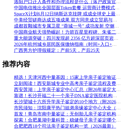
洛阳户口迁入条件和办理流程是什么（落户政策官方问答汇总）
中国电信推出全国层面Token套餐 运营商计费模式从”流量”迈向”算力”
SpaceX计划6月12日纳斯达克挂牌 或成全球史上最大规模IPO
中美经贸磋商达成五项成果 双方同意成立贸易与投资双理事会
成都首颗城市专属卫星 “蓉城一号” 成功发射 空侧直转模式同步落地 双重大突破助力国际门户枢纽建设
中国商业航天强势崛起！力箭百星里程碑、朱雀二号改进型发射成功
重大能源突破！四川发现超 2356 亿方超深层页岩气田，保障国家能源安全
2026年杭州城乡居民医保缴纳指南（时间+入口+金额）
广西男方护理假规定：产前5天，产后25天
推荐内容
精选！天津河西中量基因：15家上学亲子鉴定验证组织收集（附2026年鉴定办理攻略）
立刻阅读！西安新城专业中高考亲子鉴定流程及费用(附鉴定机构查询一览)
西安莲湖：上学亲子鉴定中心汇总（附26年鉴定大全）
靠谱！长沙开福二十一个亲子DNA鉴定医院机构名单一览（附2026年办理攻略）
长沙望城十六所升学亲子鉴定的10个地方（附2026年鉴定手续）
市民须知：沈阳康平热门姐弟亲缘鉴定中心大全（附做亲子鉴定的材料）
首发！青岛市南中量鉴证：无创胎儿亲子鉴定机构大全（附最新亲子鉴定机构名录）
探索！合肥巢湖中量科普：稳健母子亲子鉴定哪个医院可以做（附2026年汇总鉴定）
合肥肥西18个司法亲子鉴定机构一览（2026最新）