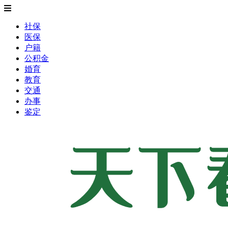
社保
医保
户籍
公积金
婚育
教育
交通
办事
鉴定