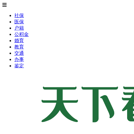
社保
医保
户籍
公积金
婚育
教育
交通
办事
鉴定