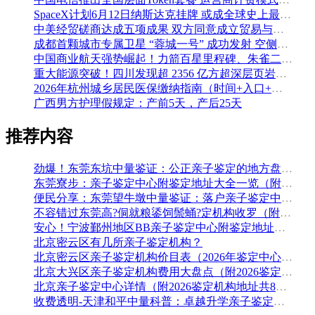
SpaceX计划6月12日纳斯达克挂牌 或成全球史上最大规模IPO
中美经贸磋商达成五项成果 双方同意成立贸易与投资双理事会
成都首颗城市专属卫星 “蓉城一号” 成功发射 空侧直转模式同步落地 双重大突破助力国际门户枢纽建设
中国商业航天强势崛起！力箭百星里程碑、朱雀二号改进型发射成功
重大能源突破！四川发现超 2356 亿方超深层页岩气田，保障国家能源安全
2026年杭州城乡居民医保缴纳指南（时间+入口+金额）
广西男方护理假规定：产前5天，产后25天
推荐内容
劲爆！东莞东坑中量鉴证：公正亲子鉴定的地方盘整（附2026年5月鉴定汇总）
东莞寮步：亲子鉴定中心附鉴定地址大全一览（附2026年鉴定机构推荐）
便民分享：东莞望牛墩中量鉴证：落户亲子鉴定中心地址排名（附鉴定办理流程费用）
不容错过东莞高?侗就粮鋈饲鬃蛹?定机构收罗（附2026年5月鉴定手续）
安心！宁波鄞州地区BB亲子鉴定中心附鉴定地址大全一览（附2026年最全鉴定手续）
北京密云区有几所亲子鉴定机构？
北京密云区亲子鉴定机构价目表（2026年鉴定中心地址盘点）
北京大兴区亲子鉴定机构费用大盘点（附2026鉴定地址大全）
北京亲子鉴定中心详情（附2026鉴定机构地址共8家）
收费透明-天津和平中量科普：卓越升学亲子鉴定细目大全（附2026年全新鉴定）