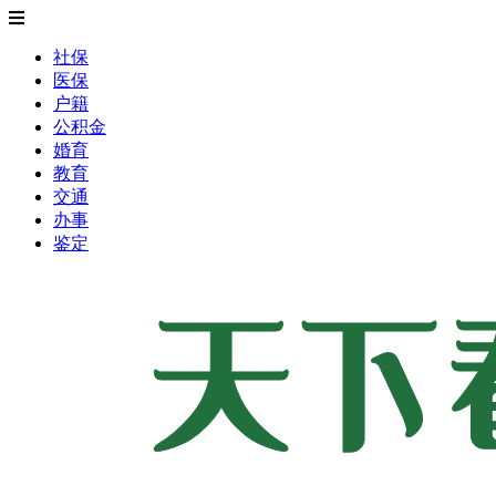
社保
医保
户籍
公积金
婚育
教育
交通
办事
鉴定