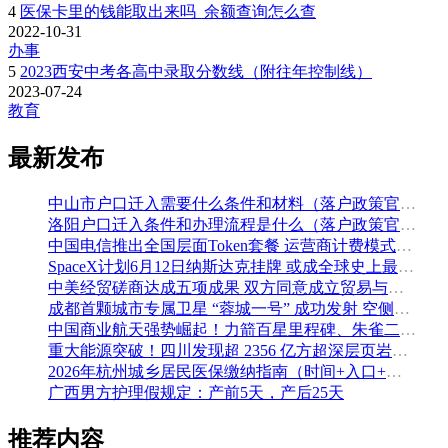
4
医保卡里的钱能取出来吗_余额查询怎么查
2022-10-31
办事
5
2023西安中考各高中录取分数线（附往年控制线）
2023-07-24
教育
最新发布
中山市户口迁入需要什么条件和材料（落户政策官方解读）
洛阳户口迁入条件和办理流程是什么（落户政策官方问答汇总）
中国电信推出全国层面Token套餐 运营商计费模式从”流量”迈向”算力”
SpaceX计划6月12日纳斯达克挂牌 或成全球史上最大规模IPO
中美经贸磋商达成五项成果 双方同意成立贸易与投资双理事会
成都首颗城市专属卫星 “蓉城一号” 成功发射 空侧直转模式同步落地 双重大突破助力国际门户枢纽建设
中国商业航天强势崛起！力箭百星里程碑、朱雀二号改进型发射成功
重大能源突破！四川发现超 2356 亿方超深层页岩气田，保障国家能源安全
2026年杭州城乡居民医保缴纳指南（时间+入口+金额）
广西男方护理假规定：产前5天，产后25天
推荐内容