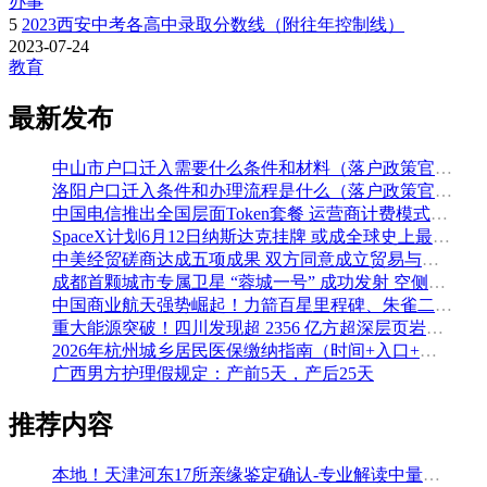
办事
5
2023西安中考各高中录取分数线（附往年控制线）
2023-07-24
教育
最新发布
中山市户口迁入需要什么条件和材料（落户政策官方解读）
洛阳户口迁入条件和办理流程是什么（落户政策官方问答汇总）
中国电信推出全国层面Token套餐 运营商计费模式从”流量”迈向”算力”
SpaceX计划6月12日纳斯达克挂牌 或成全球史上最大规模IPO
中美经贸磋商达成五项成果 双方同意成立贸易与投资双理事会
成都首颗城市专属卫星 “蓉城一号” 成功发射 空侧直转模式同步落地 双重大突破助力国际门户枢纽建设
中国商业航天强势崛起！力箭百星里程碑、朱雀二号改进型发射成功
重大能源突破！四川发现超 2356 亿方超深层页岩气田，保障国家能源安全
2026年杭州城乡居民医保缴纳指南（时间+入口+金额）
广西男方护理假规定：产前5天，产后25天
推荐内容
本地！天津河东17所亲缘鉴定确认-专业解读中量基因