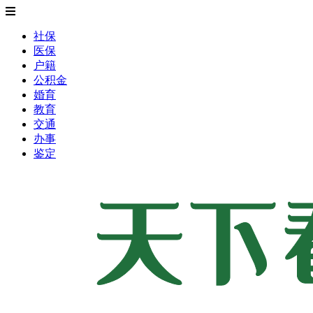
社保
医保
户籍
公积金
婚育
教育
交通
办事
鉴定