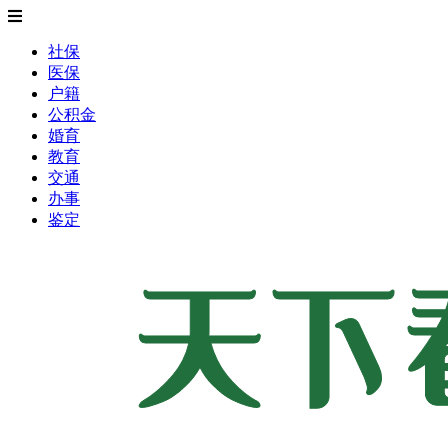
社保
医保
户籍
公积金
婚育
教育
交通
办事
鉴定