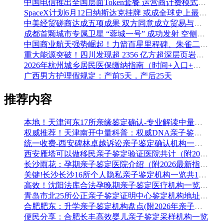
中国电信推出全国层面Token套餐 运营商计费模式从”流量”迈向”算力”
SpaceX计划6月12日纳斯达克挂牌 或成全球史上最大规模IPO
中美经贸磋商达成五项成果 双方同意成立贸易与投资双理事会
成都首颗城市专属卫星 “蓉城一号” 成功发射 空侧直转模式同步落地 双重大突破助力国际门户枢纽建设
中国商业航天强势崛起！力箭百星里程碑、朱雀二号改进型发射成功
重大能源突破！四川发现超 2356 亿方超深层页岩气田，保障国家能源安全
2026年杭州城乡居民医保缴纳指南（时间+入口+金额）
广西男方护理假规定：产前5天，产后25天
推荐内容
本地！天津河东17所亲缘鉴定确认-专业解读中量基因
权威推荐！天津南开中量科普：权威DNA亲子鉴定机构名单公布(2026年新版)
统一收费-西安碑林卓越诉讼亲子鉴定确认机构一览（7家2026年5月汇总鉴定）
西安雁塔可以做移民亲子鉴定验证医院共计（附2026年地址名单更正）
长沙雨花：孕期亲子鉴定医院介绍（附2026最新指南）
关键!长沙长沙16所个人隐私亲子鉴定机构一览共11家（附2026收费一览）
高效！沈阳法库合法孕晚期亲子鉴定医疗机构一览（附2026年本土机构名单）
青岛市北25所公正亲子鉴定证明中心鉴定机构地址大全（附2026年5月更新）
合肥肥东：升学亲子鉴定机构盘点(附2026年亲子鉴定收费标准)
便民分享：合肥长丰高效婴儿亲子鉴定采样机构一览