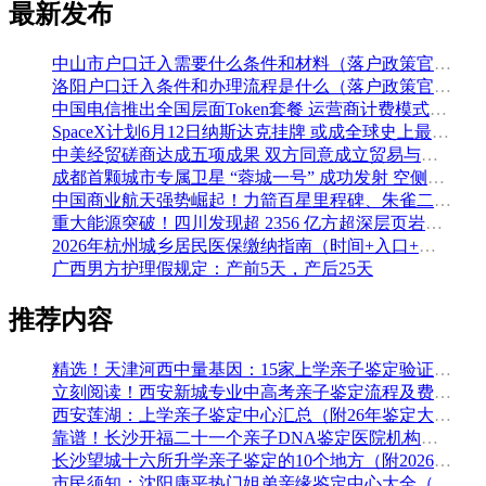
最新发布
中山市户口迁入需要什么条件和材料（落户政策官方解读）
洛阳户口迁入条件和办理流程是什么（落户政策官方问答汇总）
中国电信推出全国层面Token套餐 运营商计费模式从”流量”迈向”算力”
SpaceX计划6月12日纳斯达克挂牌 或成全球史上最大规模IPO
中美经贸磋商达成五项成果 双方同意成立贸易与投资双理事会
成都首颗城市专属卫星 “蓉城一号” 成功发射 空侧直转模式同步落地 双重大突破助力国际门户枢纽建设
中国商业航天强势崛起！力箭百星里程碑、朱雀二号改进型发射成功
重大能源突破！四川发现超 2356 亿方超深层页岩气田，保障国家能源安全
2026年杭州城乡居民医保缴纳指南（时间+入口+金额）
广西男方护理假规定：产前5天，产后25天
推荐内容
精选！天津河西中量基因：15家上学亲子鉴定验证组织收集（附2026年鉴定办理攻略）
立刻阅读！西安新城专业中高考亲子鉴定流程及费用(附鉴定机构查询一览)
西安莲湖：上学亲子鉴定中心汇总（附26年鉴定大全）
靠谱！长沙开福二十一个亲子DNA鉴定医院机构名单一览（附2026年办理攻略）
长沙望城十六所升学亲子鉴定的10个地方（附2026年鉴定手续）
市民须知：沈阳康平热门姐弟亲缘鉴定中心大全（附做亲子鉴定的材料）