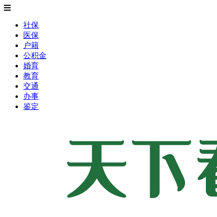
社保
医保
户籍
公积金
婚育
教育
交通
办事
鉴定