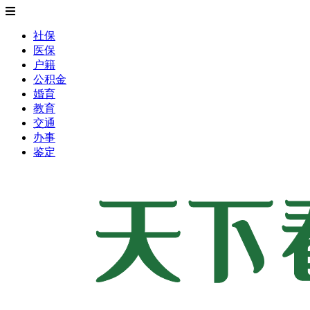
社保
医保
户籍
公积金
婚育
教育
交通
办事
鉴定