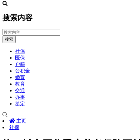
搜索内容
搜索
社保
医保
户籍
公积金
婚育
教育
交通
办事
鉴定
主页
社保