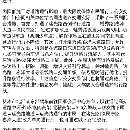
通行。
为降低施工对道路通行影响，最大限度保障市民通行，公安交
警部门会同相关单位结合周边道路交通实际，采取了一系列配
套措施。首先，打通了诸光路西侧平行道路——蟠秀路(崧泽
大道—徐民东路)，经过扩容改造，蟠秀路设置为双向5条机动
车道(4车道+1条潮汐车道)，确保该地区在施工期间南北向道
路通行能力不降低。其次，打开蟠秀路/崧泽大道路口，允许
车辆左进左出，特别是在该路口东进口设置5条车道(2条直行
+1条可变导向车道+2条左转)，提升道路分流能力，基本替代
原诸光路/崧泽大道路口功能。此外，在周边地面道路及城市
快速路上，拆除、调整、增设交通引导标志，并对蟠秀路、诸
光路、崧泽大道等沿线路口交通组织、信号配时进行优化，提
升路段通行效率。上述信息，公安交警部门也将通过高德、百
度等导航软件进行信息发布，提醒广大驾驶人合理选择出行路
线。
从本市北部或东部驾车前往国家会展中心方向，以往通过高架
道路中环/外环/嘉闵高架-北翟高架→S26入城段→联友路下匝
道→诸光路地道→诸光路通行的市民，在诸光路(徐民东路—
崧泽大道)改为单向通行后，也可通过以下路径绕行。