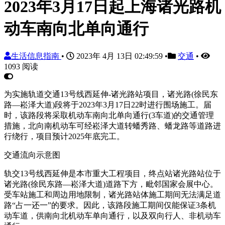
2023年3月17日起上海诸光路机
动车南向北单向通行
生活信息指南
•
2023年 4月 13日 02:49:59
•
交通
•
1093 阅读
为实施轨道交通13号线西延伸-诸光路站项目，诸光路(徐民东
路—崧泽大道)段将于2023年3月17日22时进行围场施工。届
时，该路段将采取机动车南向北单向通行(3车道)的交通管理
措施，北向南机动车可经崧泽大道转蟠秀路、蟠龙路等道路进
行绕行，项目预计2025年底完工。
交通流向示意图
轨交13号线西延伸是本市重大工程项目，终点站诸光路站位于
诸光路(徐民东路—崧泽大道)道路下方，毗邻国家会展中心。
受车站施工和周边用地限制，诸光路站体施工期间无法满足道
路“占一还一”的要求。因此，该路段施工期间仅能保证3条机
动车道，供南向北机动车单向通行，以及双向行人、非机动车