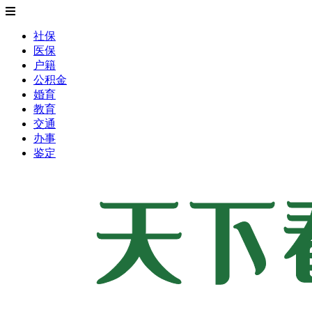
社保
医保
户籍
公积金
婚育
教育
交通
办事
鉴定