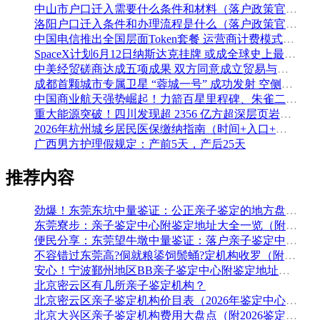
中山市户口迁入需要什么条件和材料（落户政策官方解读）
洛阳户口迁入条件和办理流程是什么（落户政策官方问答汇总）
中国电信推出全国层面Token套餐 运营商计费模式从”流量”迈向”算力”
SpaceX计划6月12日纳斯达克挂牌 或成全球史上最大规模IPO
中美经贸磋商达成五项成果 双方同意成立贸易与投资双理事会
成都首颗城市专属卫星 “蓉城一号” 成功发射 空侧直转模式同步落地 双重大突破助力国际门户枢纽建设
中国商业航天强势崛起！力箭百星里程碑、朱雀二号改进型发射成功
重大能源突破！四川发现超 2356 亿方超深层页岩气田，保障国家能源安全
2026年杭州城乡居民医保缴纳指南（时间+入口+金额）
广西男方护理假规定：产前5天，产后25天
推荐内容
劲爆！东莞东坑中量鉴证：公正亲子鉴定的地方盘整（附2026年5月鉴定汇总）
东莞寮步：亲子鉴定中心附鉴定地址大全一览（附2026年鉴定机构推荐）
便民分享：东莞望牛墩中量鉴证：落户亲子鉴定中心地址排名（附鉴定办理流程费用）
不容错过东莞高?侗就粮鋈饲鬃蛹?定机构收罗（附2026年5月鉴定手续）
安心！宁波鄞州地区BB亲子鉴定中心附鉴定地址大全一览（附2026年最全鉴定手续）
北京密云区有几所亲子鉴定机构？
北京密云区亲子鉴定机构价目表（2026年鉴定中心地址盘点）
北京大兴区亲子鉴定机构费用大盘点（附2026鉴定地址大全）