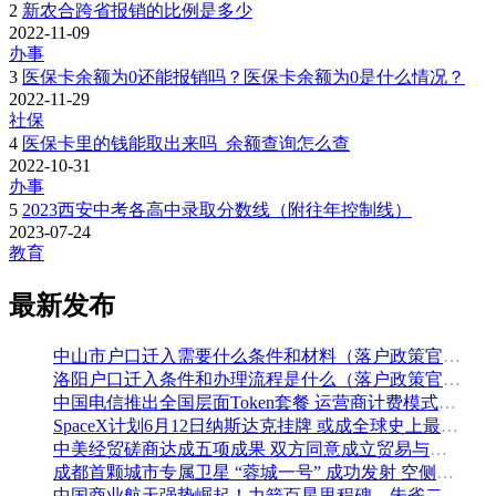
2
新农合跨省报销的比例是多少
2022-11-09
办事
3
医保卡余额为0还能报销吗？医保卡余额为0是什么情况？
2022-11-29
社保
4
医保卡里的钱能取出来吗_余额查询怎么查
2022-10-31
办事
5
2023西安中考各高中录取分数线（附往年控制线）
2023-07-24
教育
最新发布
中山市户口迁入需要什么条件和材料（落户政策官方解读）
洛阳户口迁入条件和办理流程是什么（落户政策官方问答汇总）
中国电信推出全国层面Token套餐 运营商计费模式从”流量”迈向”算力”
SpaceX计划6月12日纳斯达克挂牌 或成全球史上最大规模IPO
中美经贸磋商达成五项成果 双方同意成立贸易与投资双理事会
成都首颗城市专属卫星 “蓉城一号” 成功发射 空侧直转模式同步落地 双重大突破助力国际门户枢纽建设
中国商业航天强势崛起！力箭百星里程碑、朱雀二号改进型发射成功