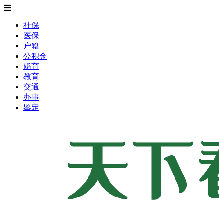
社保
医保
户籍
公积金
婚育
教育
交通
办事
鉴定