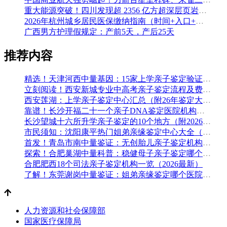
重大能源突破！四川发现超 2356 亿方超深层页岩气田，保障国家能源安全
2026年杭州城乡居民医保缴纳指南（时间+入口+金额）
广西男方护理假规定：产前5天，产后25天
推荐内容
精选！天津河西中量基因：15家上学亲子鉴定验证组织收集（附2026年鉴定办理攻略）
立刻阅读！西安新城专业中高考亲子鉴定流程及费用(附鉴定机构查询一览)
西安莲湖：上学亲子鉴定中心汇总（附26年鉴定大全）
靠谱！长沙开福二十一个亲子DNA鉴定医院机构名单一览（附2026年办理攻略）
长沙望城十六所升学亲子鉴定的10个地方（附2026年鉴定手续）
市民须知：沈阳康平热门姐弟亲缘鉴定中心大全（附做亲子鉴定的材料）
首发！青岛市南中量鉴证：无创胎儿亲子鉴定机构大全（附最新亲子鉴定机构名录）
探索！合肥巢湖中量科普：稳健母子亲子鉴定哪个医院可以做（附2026年汇总鉴定）
合肥肥西18个司法亲子鉴定机构一览（2026最新）
了解！东莞谢岗中量鉴证：姐弟亲缘鉴定哪个医院可以做（附2026年汇总鉴定）
人力资源和社会保障部
国家医疗保障局