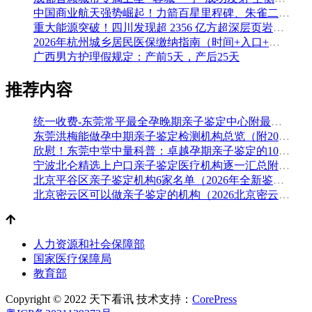
中国商业航天强势崛起！力箭百星里程碑、朱雀二号改进型发射成功
重大能源突破！四川发现超 2356 亿方超深层页岩气田，保障国家能源安全
2026年杭州城乡居民医保缴纳指南（时间+入口+金额）
广西男方护理假规定：产前5天，产后25天
推荐内容
统一收费-东莞常平最全孕晚期亲子鉴定中心附最全机构地址一览（附2026年汇总鉴定）
东莞洪梅能做孕中期亲子鉴定检测机构总览（附2026年月汇总-鉴定）
欣慰！东莞中堂中量科普：卓越孕期亲子鉴定的10个地方（附2026年鉴定手续）
宁波北仑精选上户口亲子鉴定医疗机构逐一汇总附2026年鉴定指南
北京平谷区亲子鉴定机构6家名单（2026年全新鉴定地址）
北京密云区可以做亲子鉴定的机构（2026北京密云区亲子鉴定名单）
人力资源和社会保障部
国家医疗保障局
教育部
Copyright © 2022 天下看讯
技术支持：
CorePress