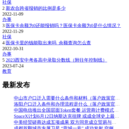
社保
2
新农合跨省报销的比例是多少
2022-11-09
办事
3
医保卡余额为0还能报销吗？医保卡余额为0是什么情况？
2022-11-29
社保
4
医保卡里的钱能取出来吗_余额查询怎么查
2022-10-31
办事
5
2023西安中考各高中录取分数线（附往年控制线）
2023-07-24
教育
最新发布
中山市户口迁入需要什么条件和材料（落户政策官方解读）
洛阳户口迁入条件和办理流程是什么（落户政策官方问答汇总）
中国电信推出全国层面Token套餐 运营商计费模式从”流量”迈向”算力”
SpaceX计划6月12日纳斯达克挂牌 或成全球史上最大规模IPO
中美经贸磋商达成五项成果 双方同意成立贸易与投资双理事会
成都首颗城市专属卫星 “蓉城一号” 成功发射 空侧直转模式同步落地 双重大突破助力国际门户枢纽建设