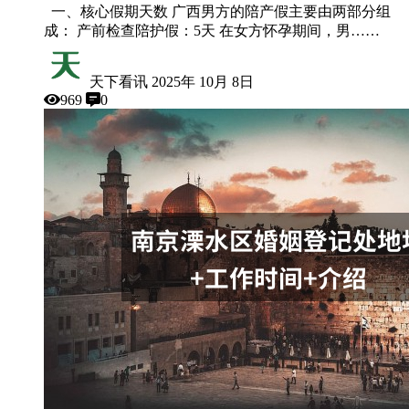
一、核心假期天数 广西男方的陪产假主要由两部分组
成： 产前检查陪护假：5天 在女方怀孕期间，男……
天下看讯
2025年 10月 8日
969
0