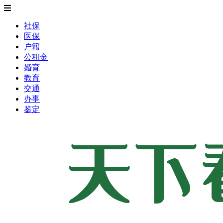
社保
医保
户籍
公积金
婚育
教育
交通
办事
鉴定