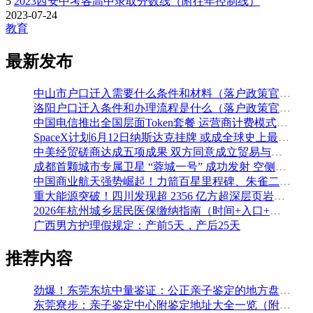
5
2023西安中考各高中录取分数线（附往年控制线）
2023-07-24
教育
最新发布
中山市户口迁入需要什么条件和材料（落户政策官方解读）
洛阳户口迁入条件和办理流程是什么（落户政策官方问答汇总）
中国电信推出全国层面Token套餐 运营商计费模式从”流量”迈向”算力”
SpaceX计划6月12日纳斯达克挂牌 或成全球史上最大规模IPO
中美经贸磋商达成五项成果 双方同意成立贸易与投资双理事会
成都首颗城市专属卫星 “蓉城一号” 成功发射 空侧直转模式同步落地 双重大突破助力国际门户枢纽建设
中国商业航天强势崛起！力箭百星里程碑、朱雀二号改进型发射成功
重大能源突破！四川发现超 2356 亿方超深层页岩气田，保障国家能源安全
2026年杭州城乡居民医保缴纳指南（时间+入口+金额）
广西男方护理假规定：产前5天，产后25天
推荐内容
劲爆！东莞东坑中量鉴证：公正亲子鉴定的地方盘整（附2026年5月鉴定汇总）
东莞寮步：亲子鉴定中心附鉴定地址大全一览（附2026年鉴定机构推荐）