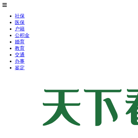
社保
医保
户籍
公积金
婚育
教育
交通
办事
鉴定