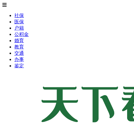
社保
医保
户籍
公积金
婚育
教育
交通
办事
鉴定