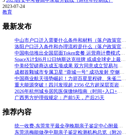
5
2023西安中考各高中录取分数线（附往年控制线）
2023-07-24
教育
最新发布
中山市户口迁入需要什么条件和材料（落户政策官方解读）
洛阳户口迁入条件和办理流程是什么（落户政策官方问答汇总）
中国电信推出全国层面Token套餐 运营商计费模式从”流量”迈向”算力”
SpaceX计划6月12日纳斯达克挂牌 或成全球史上最大规模IPO
中美经贸磋商达成五项成果 双方同意成立贸易与投资双理事会
成都首颗城市专属卫星 “蓉城一号” 成功发射 空侧直转模式同步落地 双重大突破助力国际门户枢纽建设
中国商业航天强势崛起！力箭百星里程碑、朱雀二号改进型发射成功
重大能源突破！四川发现超 2356 亿方超深层页岩气田，保障国家能源安全
2026年杭州城乡居民医保缴纳指南（时间+入口+金额）
广西男方护理假规定：产前5天，产后25天
推荐内容
统一收费-东莞常平最全孕晚期亲子鉴定中心附最全机构地址一览（附2026年汇总鉴定）
东莞洪梅能做孕中期亲子鉴定检测机构总览（附2026年月汇总-鉴定）