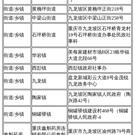
街道/乡镇
黄桷坪街道
九龙坡区黄桷坪正街218号
街道/乡镇
中梁山街道
九龙坡区中梁山正街258号
重庆市九龙坡区石坪桥青龙村
街道/乡镇
石坪桥街道
18号石坪桥街道办事处民政社
事科
美每家建材市场B区23栋华福
街道/乡镇
华岩镇
大道北段66号
街道/乡镇
西彭镇
西彭镇政府社事办
盘龙新城彩云大道8号金茂锐
街道/乡镇
九龙镇
九龙政务中心
九龙坡区陶家镇人民政府（陶
街道/乡镇
陶家镇
兴路42号）
铜罐驿镇建设村468号（铜罐
街道/乡镇
铜罐驿镇
驿镇人民政府-4
重庆鑫斛药房连
重庆市九龙坡区渝州路79号商
鑫斛药房
锁有限公司鑫斛