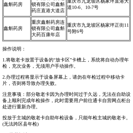
重庆市九龙坡区杨家坪直港大
鑫斛药房
锁有限公司鑫斛
道10-6、10-7号
药庄直港大道店
重庆鑫斛药房连
重庆市九龙坡区杨家坪正街11
鑫斛药房
锁有限公司鑫斛
号附6号
大药百康年店
操作说明：
1.将敬老卡放置于设备的“放卡区”卡槽上，系统将自动办理年
检，充次业务，无须用户手动操作。
2.办理过程将显示于设备屏幕上，请勿在年检过程中移动卡
片，否则将导致办理失败。
注意事项：部分敬老卡因为办理时间过于久远，无法在自助设
备上顺利完成年检操作，此时需要用户前往通卡自营网点柜台
处进行重新办理。
投放于主城的敬老卡自助年检设备，只能年检主城的敬老卡。
(无法跨区县年检)