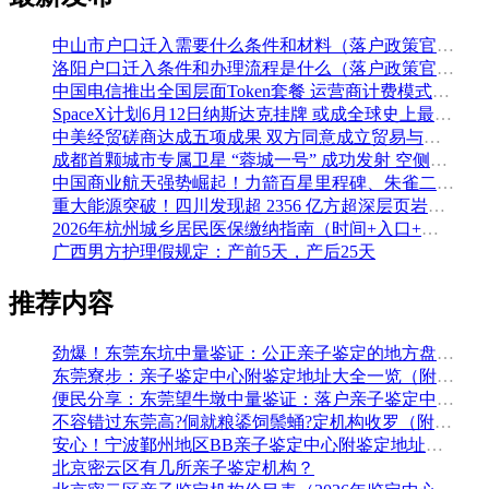
中山市户口迁入需要什么条件和材料（落户政策官方解读）
洛阳户口迁入条件和办理流程是什么（落户政策官方问答汇总）
中国电信推出全国层面Token套餐 运营商计费模式从”流量”迈向”算力”
SpaceX计划6月12日纳斯达克挂牌 或成全球史上最大规模IPO
中美经贸磋商达成五项成果 双方同意成立贸易与投资双理事会
成都首颗城市专属卫星 “蓉城一号” 成功发射 空侧直转模式同步落地 双重大突破助力国际门户枢纽建设
中国商业航天强势崛起！力箭百星里程碑、朱雀二号改进型发射成功
重大能源突破！四川发现超 2356 亿方超深层页岩气田，保障国家能源安全
2026年杭州城乡居民医保缴纳指南（时间+入口+金额）
广西男方护理假规定：产前5天，产后25天
推荐内容
劲爆！东莞东坑中量鉴证：公正亲子鉴定的地方盘整（附2026年5月鉴定汇总）
东莞寮步：亲子鉴定中心附鉴定地址大全一览（附2026年鉴定机构推荐）
便民分享：东莞望牛墩中量鉴证：落户亲子鉴定中心地址排名（附鉴定办理流程费用）
不容错过东莞高?侗就粮鋈饲鬃蛹?定机构收罗（附2026年5月鉴定手续）
安心！宁波鄞州地区BB亲子鉴定中心附鉴定地址大全一览（附2026年最全鉴定手续）
北京密云区有几所亲子鉴定机构？