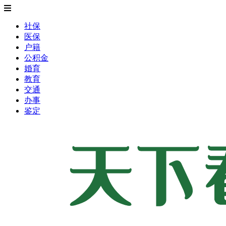
社保
医保
户籍
公积金
婚育
教育
交通
办事
鉴定