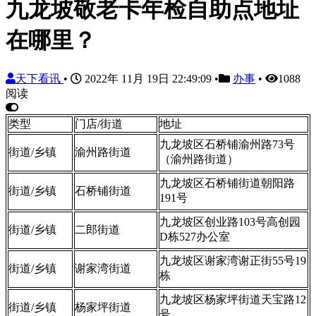
九龙坡敬老卡年检自助点地址
在哪里？
天下看讯
•
2022年 11月 19日 22:49:09
•
办事
•
1088
阅读
类型
门店/街道
地址
九龙坡区石桥铺渝州路73号
街道/乡镇
渝州路街道
（渝州路街道）
九龙坡区石桥铺街道朝阳路
街道/乡镇
石桥铺街道
191号
九龙坡区创业路103号高创园
街道/乡镇
二郎街道
D栋527办公室
九龙坡区谢家湾谢正街55号19
街道/乡镇
谢家湾街道
栋
九龙坡区杨家坪街道天宝路12
街道/乡镇
杨家坪街道
号