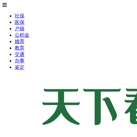
社保
医保
户籍
公积金
婚育
教育
交通
办事
鉴定