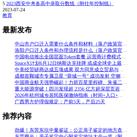
5
2023西安中考各高中录取分数线（附往年控制线）
2023-07-24
教育
最新发布
中山市户口迁入需要什么条件和材料（落户政策官方解读）
洛阳户口迁入条件和办理流程是什么（落户政策官方问答汇总）
中国电信推出全国层面Token套餐 运营商计费模式从”流量”迈向”算力”
SpaceX计划6月12日纳斯达克挂牌 或成全球史上最大规模IPO
中美经贸磋商达成五项成果 双方同意成立贸易与投资双理事会
成都首颗城市专属卫星 “蓉城一号” 成功发射 空侧直转模式同步落地 双重大突破助力国际门户枢纽建设
中国商业航天强势崛起！力箭百星里程碑、朱雀二号改进型发射成功
重大能源突破！四川发现超 2356 亿方超深层页岩气田，保障国家能源安全
2026年杭州城乡居民医保缴纳指南（时间+入口+金额）
广西男方护理假规定：产前5天，产后25天
推荐内容
劲爆！东莞东坑中量鉴证：公正亲子鉴定的地方盘整（附2026年5月鉴定汇总）
东莞寮步：亲子鉴定中心附鉴定地址大全一览（附2026年鉴定机构推荐）