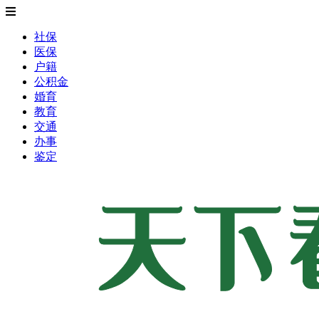
社保
医保
户籍
公积金
婚育
教育
交通
办事
鉴定