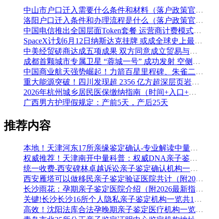
中山市户口迁入需要什么条件和材料（落户政策官方解读）
洛阳户口迁入条件和办理流程是什么（落户政策官方问答汇总）
中国电信推出全国层面Token套餐 运营商计费模式从”流量”迈向”算力”
SpaceX计划6月12日纳斯达克挂牌 或成全球史上最大规模IPO
中美经贸磋商达成五项成果 双方同意成立贸易与投资双理事会
成都首颗城市专属卫星 “蓉城一号” 成功发射 空侧直转模式同步落地 双重大突破助力国际门户枢纽建设
中国商业航天强势崛起！力箭百星里程碑、朱雀二号改进型发射成功
重大能源突破！四川发现超 2356 亿方超深层页岩气田，保障国家能源安全
2026年杭州城乡居民医保缴纳指南（时间+入口+金额）
广西男方护理假规定：产前5天，产后25天
推荐内容
本地！天津河东17所亲缘鉴定确认-专业解读中量基因
权威推荐！天津南开中量科普：权威DNA亲子鉴定机构名单公布(2026年新版)
统一收费-西安碑林卓越诉讼亲子鉴定确认机构一览（7家2026年5月汇总鉴定）
西安雁塔可以做移民亲子鉴定验证医院共计（附2026年地址名单更正）
长沙雨花：孕期亲子鉴定医院介绍（附2026最新指南）
关键!长沙长沙16所个人隐私亲子鉴定机构一览共11家（附2026收费一览）
高效！沈阳法库合法孕晚期亲子鉴定医疗机构一览（附2026年本土机构名单）