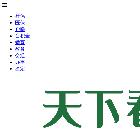
社保
医保
户籍
公积金
婚育
教育
交通
办事
鉴定