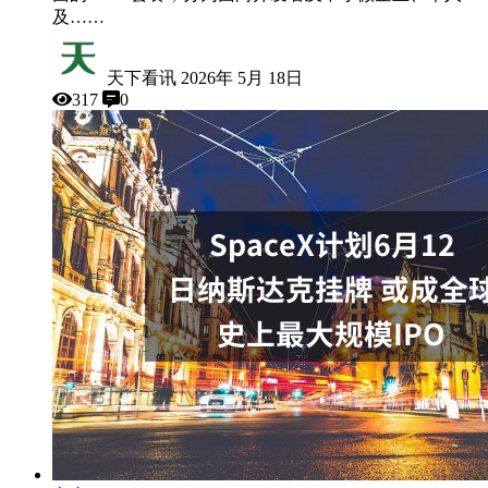
及……
天下看讯
2026年 5月 18日
317
0